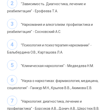
"Зависимость. Диагностика, лечение и
реабилитация" - Ерофеева Т.А.
"Наркомания и алкоголизм: профилактика и
реабилитация" - Сосновский А.С.
"Психология и психотерапия наркомании" -
Балыбердина О.В., Карташова Л.А.
"Клиническая наркология" - Медведева Н.М.
"Наука о наркотиках: фармакология, медицина,
социология" - Ганжур М.Н., Крылов В.В., Акимова Е.В.
"Наркология: диагностика, лечение и
профилактика" - Борсуков А.В., Донич А.В., Шерстюк В.В.